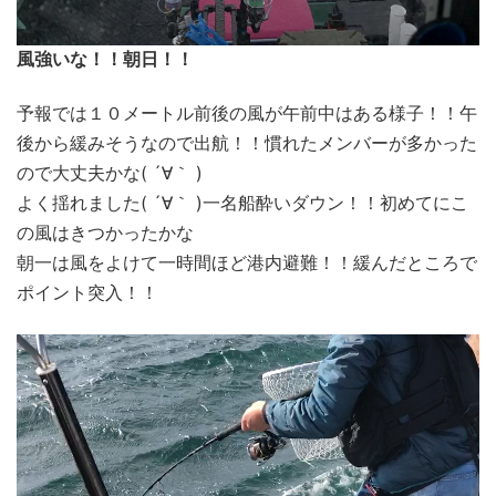
風強いな！！朝日！！
予報では１０メートル前後の風が午前中はある様子！！午
後から緩みそうなので出航！！慣れたメンバーが多かった
ので大丈夫かな( ´∀｀ )
よく揺れました( ´∀｀ )一名船酔いダウン！！初めてにこ
の風はきつかったかな
朝一は風をよけて一時間ほど港内避難！！緩んだところで
ポイント突入！！