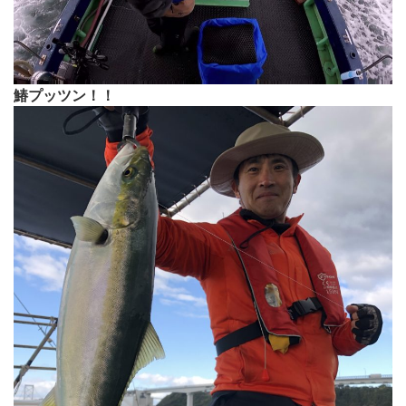
鰆プッツン！！