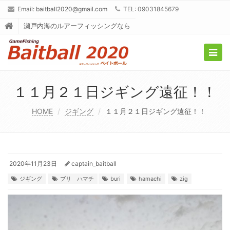
Email:
baitball2020@gmail.com
TEL: 09031845679
瀬戸内海のルアーフィッシングなら
Togg
navig
１１月２１日ジギング遠征！！
HOME
ジギング
１１月２１日ジギング遠征！！
2020年11月23日
captain_baitball
ジギング
ブリ ハマチ
buri
hamachi
zig