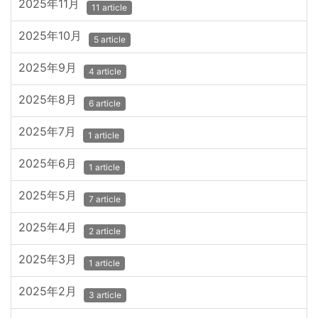
2025年11月
11 article
2025年10月
5 article
2025年9月
4 article
2025年8月
6 article
2025年7月
1 article
2025年6月
1 article
2025年5月
7 article
2025年4月
2 article
2025年3月
1 article
2025年2月
3 article