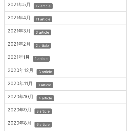
2021年5月
12 article
2021年4月
11 article
2021年3月
3 article
2021年2月
2 article
2021年1月
1 article
2020年12月
3 article
2020年11月
3 article
2020年10月
4 article
2020年9月
8 article
2020年8月
6 article