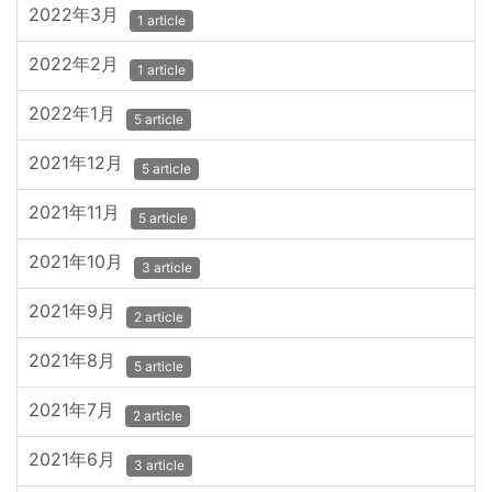
2022年3月
1 article
2022年2月
1 article
2022年1月
5 article
2021年12月
5 article
2021年11月
5 article
2021年10月
3 article
2021年9月
2 article
2021年8月
5 article
2021年7月
2 article
2021年6月
3 article