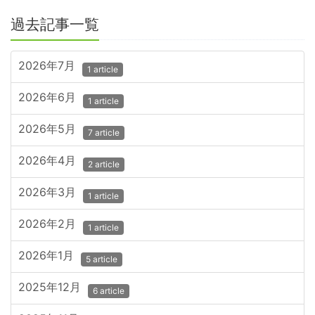
過去記事一覧
2026年7月
1 article
2026年6月
1 article
2026年5月
7 article
2026年4月
2 article
2026年3月
1 article
2026年2月
1 article
2026年1月
5 article
2025年12月
6 article