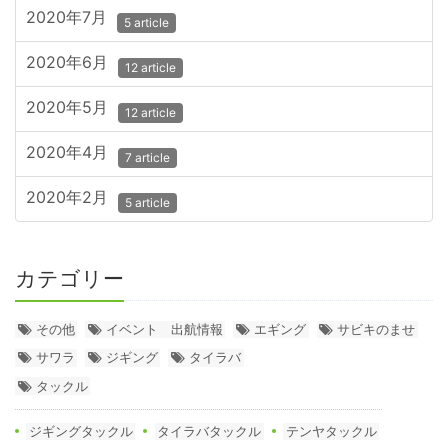
2020年7月
5 article
2020年6月
12 article
2020年5月
12 article
2020年4月
7 article
2020年2月
5 article
カテゴリー
その他
イベント 出航情報
エギング
サビキのませ
サワラ
ジギング
タイラバ
タックル
ジギングタックル
タイラバタックル
テンヤタックル