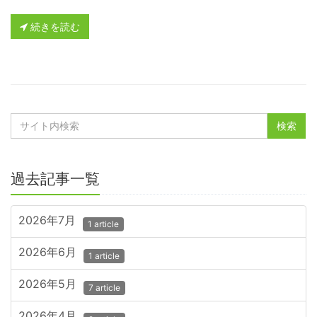
続きを読む
過去記事一覧
2026年7月
1 article
2026年6月
1 article
2026年5月
7 article
2026年4月