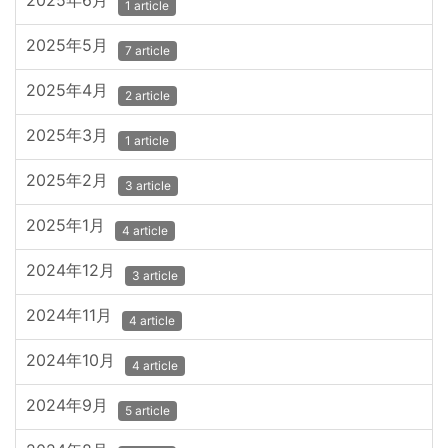
2025年6月
1 article
2025年5月
7 article
2025年4月
2 article
2025年3月
1 article
2025年2月
3 article
2025年1月
4 article
2024年12月
3 article
2024年11月
4 article
2024年10月
4 article
2024年9月
5 article