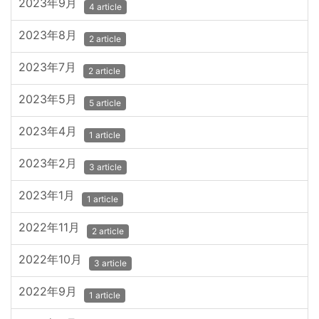
2023年9月
4 article
2023年8月
2 article
2023年7月
2 article
2023年5月
5 article
2023年4月
1 article
2023年2月
3 article
2023年1月
1 article
2022年11月
2 article
2022年10月
3 article
2022年9月
1 article