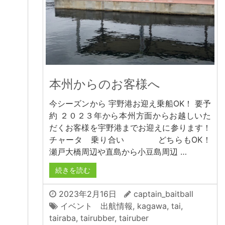
本州からのお客様へ
今シーズンから 宇野港お迎え乗船OK！ 要予
約 ２０２３年から本州方面からお越しいた
だくお客様を宇野港までお迎えに参ります！
チャータ 乗り合い どちらもOK！
瀬戸大橋周辺や直島から小豆島周辺 …
続きを読む
2023年2月16日
captain_baitball
イベント 出航情報
,
kagawa
,
tai
,
tairaba
,
tairubber
,
tairuber