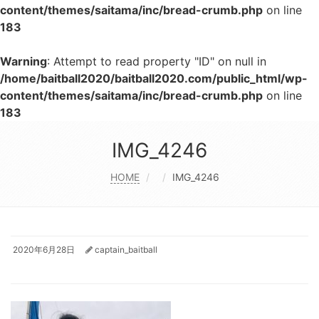
content/themes/saitama/inc/bread-crumb.php
on line
183
Warning
: Attempt to read property "ID" on null in
/home/baitball2020/baitball2020.com/public_html/wp-
content/themes/saitama/inc/bread-crumb.php
on line
183
IMG_4246
HOME
IMG_4246
2020年6月28日
captain_baitball