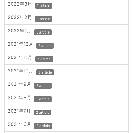
2022年3月
1 article
2022年2月
1 article
2022年1月
5 article
2021年12月
5 article
2021年11月
5 article
2021年10月
3 article
2021年9月
2 article
2021年8月
5 article
2021年7月
2 article
2021年6月
3 article