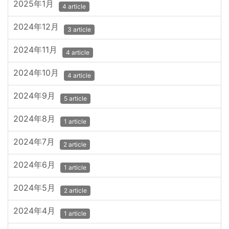
2025年1月
4 article
2024年12月
3 article
2024年11月
4 article
2024年10月
4 article
2024年9月
5 article
2024年8月
1 article
2024年7月
2 article
2024年6月
1 article
2024年5月
2 article
2024年4月
1 article