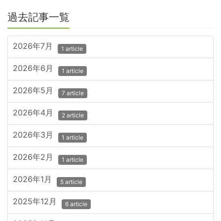
過去記事一覧
2026年7月
1 article
2026年6月
1 article
2026年5月
7 article
2026年4月
2 article
2026年3月
1 article
2026年2月
1 article
2026年1月
5 article
2025年12月
6 article