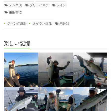
テンヤ便
ブリ ハマチ
ライン
乗船前に
ジギング乗船
タイラバ乗船
未分類
楽しい記憶