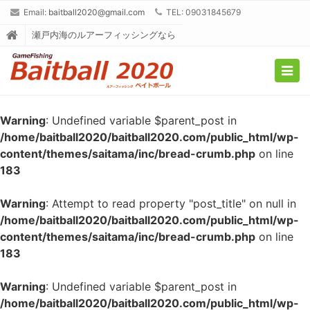
Email:
baitball2020@gmail.com
TEL: 09031845679
瀬戸内海のルアーフィッシングなら
Togg
navig
Warning
: Undefined variable $parent_post in
/home/baitball2020/baitball2020.com/public_html/wp-
content/themes/saitama/inc/bread-crumb.php
on line
183
Warning
: Attempt to read property "post_title" on null in
/home/baitball2020/baitball2020.com/public_html/wp-
content/themes/saitama/inc/bread-crumb.php
on line
183
Warning
: Undefined variable $parent_post in
/home/baitball2020/baitball2020.com/public_html/wp-