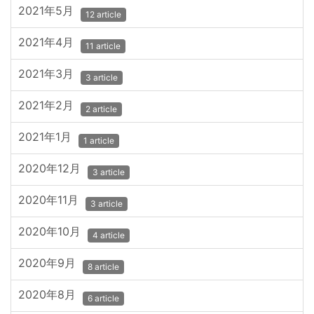
2021年5月
12 article
2021年4月
11 article
2021年3月
3 article
2021年2月
2 article
2021年1月
1 article
2020年12月
3 article
2020年11月
3 article
2020年10月
4 article
2020年9月
8 article
2020年8月
6 article