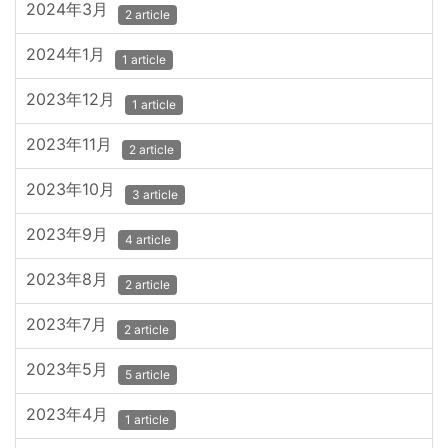
2024年3月
2 article
2024年1月
1 article
2023年12月
1 article
2023年11月
2 article
2023年10月
3 article
2023年9月
4 article
2023年8月
2 article
2023年7月
2 article
2023年5月
5 article
2023年4月
1 article