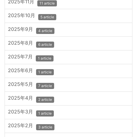
2025年11月
11 article
2025年10月
5 article
2025年9月
4 article
2025年8月
6 article
2025年7月
1 article
2025年6月
1 article
2025年5月
7 article
2025年4月
2 article
2025年3月
1 article
2025年2月
3 article