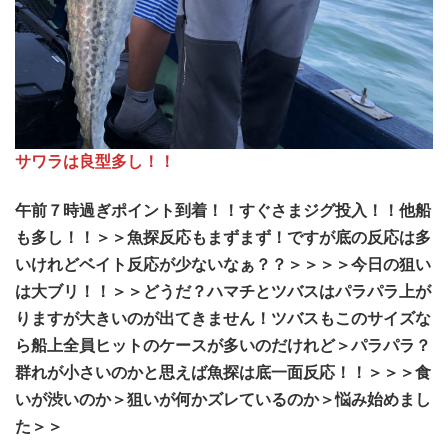
サワラは良型多し！！
午前７時過ぎポイント到着！！すぐさまジグ投入！！他船
も多し！！＞＞魚探反応もまずまず！ですが底の反応は多
いけれどベイト反応が少ないなぁ？？＞＞＞＞今日の狙い
は大ブリ！！＞＞どうだ？ハマチとツバスはパラパラ上が
りますが大きいのが出てきません！ツバスもこのサイズな
ら船上全員ヒットのケースが多いのだけれど＞パラパラ？
群れが小さいのかと思えば魚探は底一面反応！！＞＞＞食
いが渋いのか＞狙いが何かズレているのか＞悩み始めまし
た＞＞