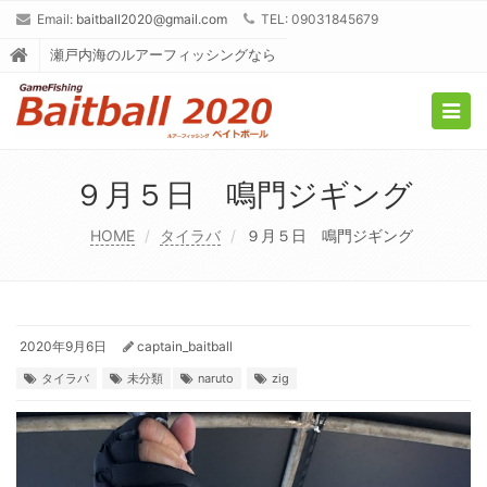
Email:
baitball2020@gmail.com
TEL: 09031845679
瀬戸内海のルアーフィッシングなら
Togg
navig
９月５日 鳴門ジギング
HOME
タイラバ
９月５日 鳴門ジギング
2020年9月6日
captain_baitball
タイラバ
未分類
naruto
zig