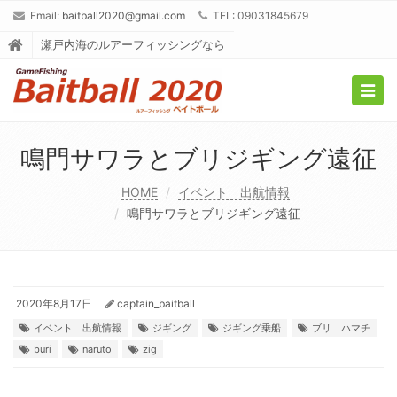
Email:
baitball2020@gmail.com
TEL: 09031845679
瀬戸内海のルアーフィッシングなら
Togg
navig
鳴門サワラとブリジギング遠征
HOME
イベント 出航情報
鳴門サワラとブリジギング遠征
2020年8月17日
captain_baitball
イベント 出航情報
ジギング
ジギング乗船
ブリ ハマチ
buri
naruto
zig