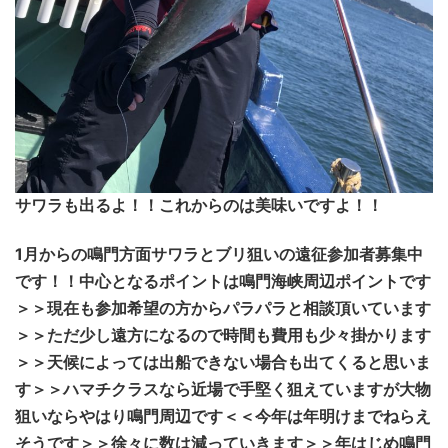
サワラも出るよ！！これからのは美味いですよ！！
1月からの鳴門方面サワラとブリ狙いの遠征参加者募集中
です！！中心となるポイントは鳴門海峡周辺ポイントです
＞＞現在も参加希望の方からパラパラと相談頂いています
＞＞ただ少し遠方になるので時間も費用も少々掛かります
＞＞天候によっては出船できない場合も出てくると思いま
す＞＞ハマチクラスなら近場で手堅く狙えていますが大物
狙いならやはり鳴門周辺です＜＜今年は年明けまでねらえ
そうです＞＞徐々に数は減っていきます＞＞年はじめ鳴門