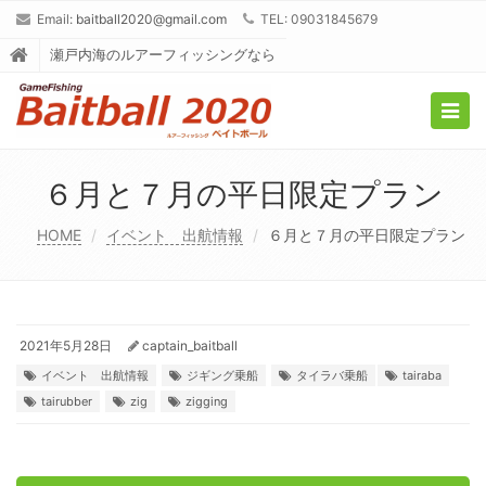
Email:
baitball2020@gmail.com
TEL: 09031845679
瀬戸内海のルアーフィッシングなら
Togg
navig
６月と７月の平日限定プラン
HOME
イベント 出航情報
６月と７月の平日限定プラン
2021年5月28日
captain_baitball
イベント 出航情報
ジギング乗船
タイラバ乗船
tairaba
tairubber
zig
zigging