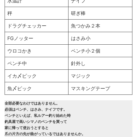
水温計
ナイフ
秤
研ぎ棒
ドラグチェッカー
魚つかみ２本
FGノッター
はさみ小
ウロコかき
ペンチ小２個
ペンチ中
針外し
イカ〆ピック
マジック
魚〆ピック
マスキングテープ
全部必要なわけではありません。
必須はペンチ、はさみ、ナイフです。
ペンチといえば、私ルアー釣り始めた時
釣具屋で高いシマノのペンチを買って
家に帰って使おうとすると
爪の片方の先が曲がっているではありませんか。