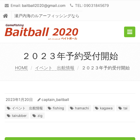
Email:
baitball2020@gmail.com
TEL: 09031845679
瀬戸内海のルアーフィッシングなら
Togg
navig
２０２３年予約受付開始
HOME
イベント 出航情報
２０２３年予約受付開始
2023年1月20日
captain_baitball
イベント 出航情報
fishing
hamachi
kagawa
tai
tairubber
zig