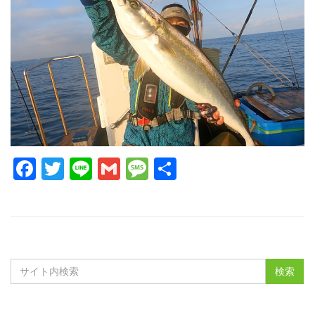
Facebook
Twitter
Line
Gmail
Message
共
有