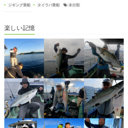
ジギング乗船
タイラバ乗船
未分類
楽しい記憶