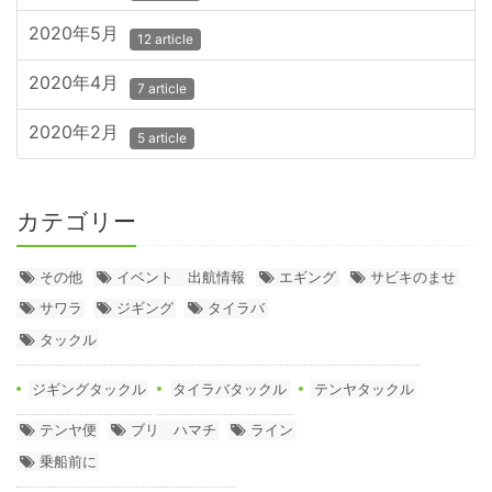
2020年5月
12 article
2020年4月
7 article
2020年2月
5 article
カテゴリー
その他
イベント 出航情報
エギング
サビキのませ
サワラ
ジギング
タイラバ
タックル
ジギングタックル
タイラバタックル
テンヤタックル
テンヤ便
ブリ ハマチ
ライン
乗船前に