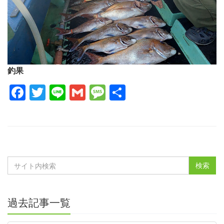
釣果
Facebook
Twitter
Line
Gmail
Message
共
有
過去記事一覧