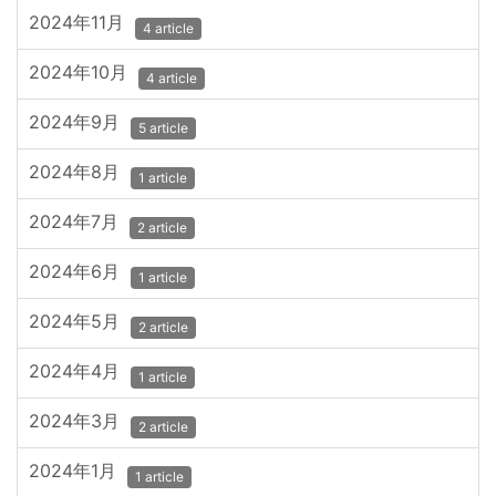
2024年11月
4 article
2024年10月
4 article
2024年9月
5 article
2024年8月
1 article
2024年7月
2 article
2024年6月
1 article
2024年5月
2 article
2024年4月
1 article
2024年3月
2 article
2024年1月
1 article