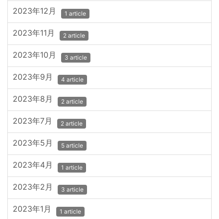
2023年12月
1 article
2023年11月
2 article
2023年10月
3 article
2023年9月
4 article
2023年8月
2 article
2023年7月
2 article
2023年5月
5 article
2023年4月
1 article
2023年2月
3 article
2023年1月
1 article