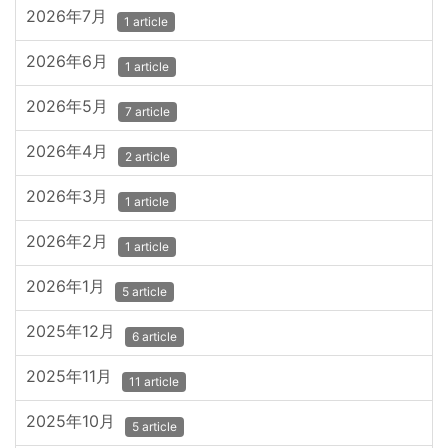
2026年7月
1 article
2026年6月
1 article
2026年5月
7 article
2026年4月
2 article
2026年3月
1 article
2026年2月
1 article
2026年1月
5 article
2025年12月
6 article
2025年11月
11 article
2025年10月
5 article