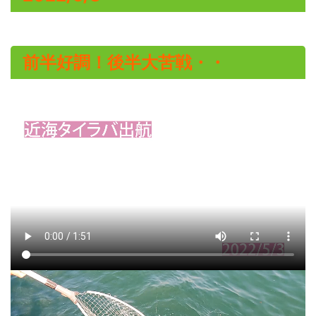
前半好調！後半大苦戦・・