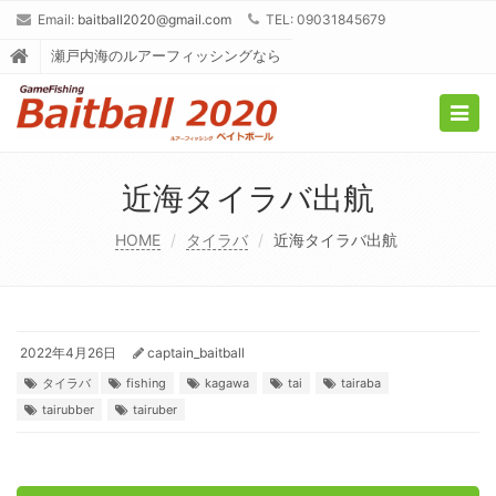
Email:
baitball2020@gmail.com
TEL: 09031845679
瀬戸内海のルアーフィッシングなら
Togg
navig
近海タイラバ出航
HOME
タイラバ
近海タイラバ出航
2022年4月26日
captain_baitball
タイラバ
fishing
kagawa
tai
tairaba
tairubber
tairuber