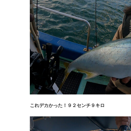
これデカかった！９２センチ９キロ