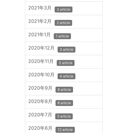
2021年3月
3 article
2021年2月
2 article
2021年1月
1 article
2020年12月
3 article
2020年11月
3 article
2020年10月
4 article
2020年9月
8 article
2020年8月
6 article
2020年7月
5 article
2020年6月
12 article