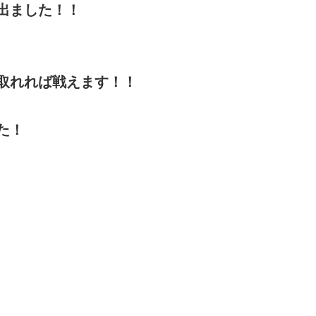
出ました！！
取れれば戦えます！！
た！