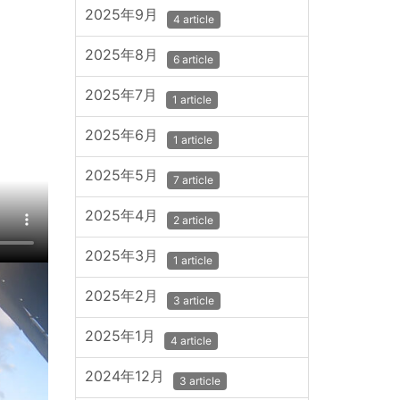
2025年9月
4 article
2025年8月
6 article
2025年7月
1 article
2025年6月
1 article
2025年5月
7 article
2025年4月
2 article
2025年3月
1 article
2025年2月
3 article
2025年1月
4 article
2024年12月
3 article