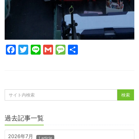
Facebook
Twitter
Line
Gmail
Message
共
有
過去記事一覧
2026年7月
1 article