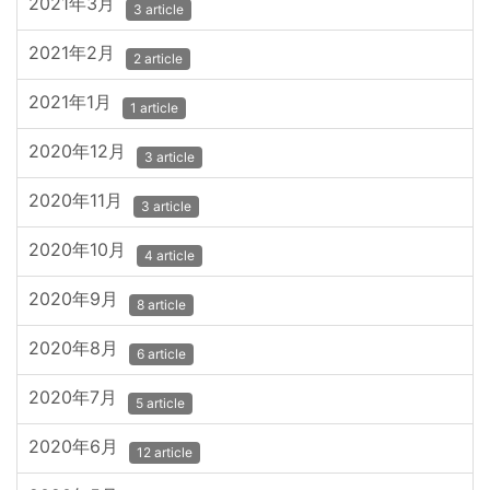
2021年3月
3 article
2021年2月
2 article
2021年1月
1 article
2020年12月
3 article
2020年11月
3 article
2020年10月
4 article
2020年9月
8 article
2020年8月
6 article
2020年7月
5 article
2020年6月
12 article