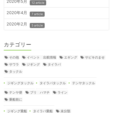
2020年5月
12 article
2020年4月
7 article
2020年2月
5 article
カテゴリー
その他
イベント 出航情報
エギング
サビキのませ
サワラ
ジギング
タイラバ
タックル
ジギングタックル
タイラバタックル
テンヤタックル
テンヤ便
ブリ ハマチ
ライン
乗船前に
ジギング乗船
タイラバ乗船
未分類