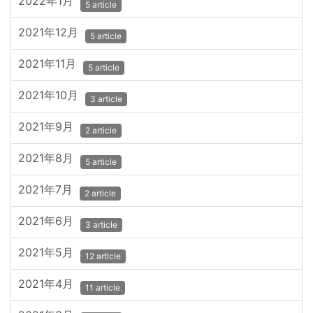
2022年1月
5 article
2021年12月
5 article
2021年11月
5 article
2021年10月
3 article
2021年9月
2 article
2021年8月
5 article
2021年7月
2 article
2021年6月
3 article
2021年5月
12 article
2021年4月
11 article