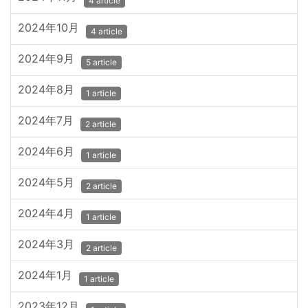
4 article
2024年10月
4 article
2024年9月
5 article
2024年8月
1 article
2024年7月
2 article
2024年6月
1 article
2024年5月
2 article
2024年4月
1 article
2024年3月
2 article
2024年1月
1 article
2023年12月