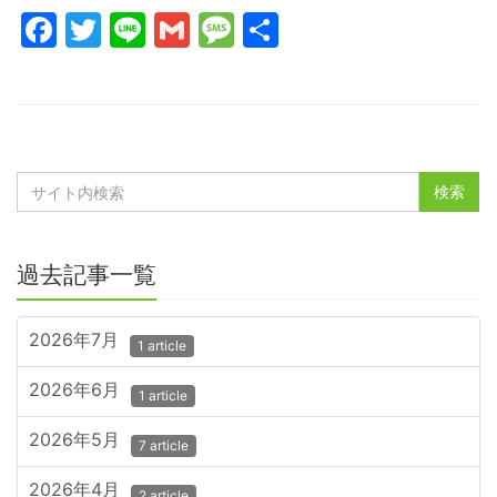
Facebook
Twitter
Line
Gmail
Message
共
有
過去記事一覧
2026年7月
1 article
2026年6月
1 article
2026年5月
7 article
2026年4月
2 article