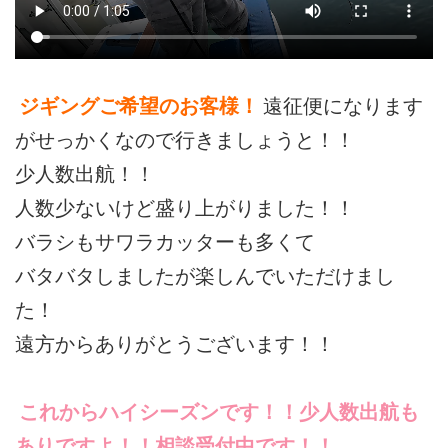
ジギングご希望のお客様！
遠征便になります
がせっかくなので行きましょうと！！
少人数出航！！
人数少ないけど盛り上がりました！！
バラシもサワラカッターも多くて
バタバタしましたが楽しんでいただけまし
た！
遠方からありがとうございます！！
これからハイシーズンです！！少人数出航も
ありですよ！！相談受付中です！！