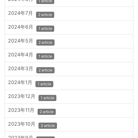
1 article
2024年7月
2 article
2024年6月
1 article
2024年5月
2 article
2024年4月
1 article
2024年3月
2 article
2024年1月
1 article
2023年12月
1 article
2023年11月
2 article
2023年10月
3 article
2023年9月