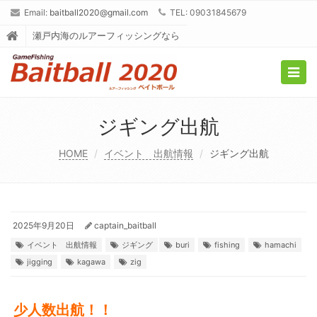
Email:
baitball2020@gmail.com
TEL: 09031845679
瀬戸内海のルアーフィッシングなら
Togg
navig
ジギング出航
HOME
イベント 出航情報
ジギング出航
2025年9月20日
captain_baitball
イベント 出航情報
ジギング
buri
fishing
hamachi
jigging
kagawa
zig
少人数出航！！