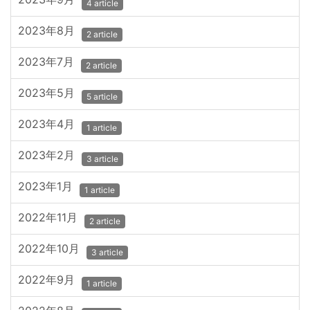
4 article
2023年8月
2 article
2023年7月
2 article
2023年5月
5 article
2023年4月
1 article
2023年2月
3 article
2023年1月
1 article
2022年11月
2 article
2022年10月
3 article
2022年9月
1 article