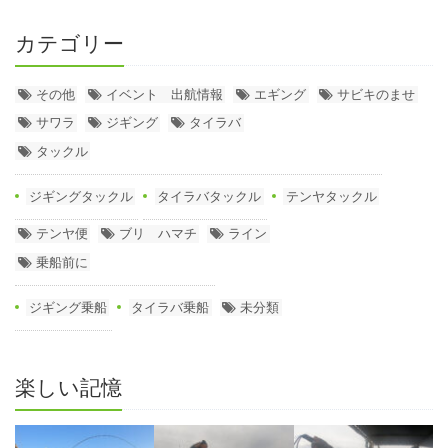
カテゴリー
その他
イベント 出航情報
エギング
サビキのませ
サワラ
ジギング
タイラバ
タックル
ジギングタックル
タイラバタックル
テンヤタックル
テンヤ便
ブリ ハマチ
ライン
乗船前に
ジギング乗船
タイラバ乗船
未分類
楽しい記憶