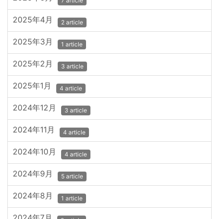
7 article
2025年4月
2 article
2025年3月
1 article
2025年2月
3 article
2025年1月
4 article
2024年12月
3 article
2024年11月
4 article
2024年10月
4 article
2024年9月
5 article
2024年8月
1 article
2024年7月