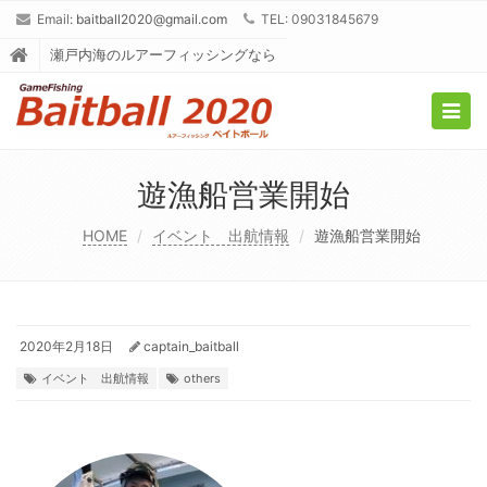
Email:
baitball2020@gmail.com
TEL: 09031845679
瀬戸内海のルアーフィッシングなら
Togg
navig
遊漁船営業開始
HOME
イベント 出航情報
遊漁船営業開始
2020年2月18日
captain_baitball
イベント 出航情報
others